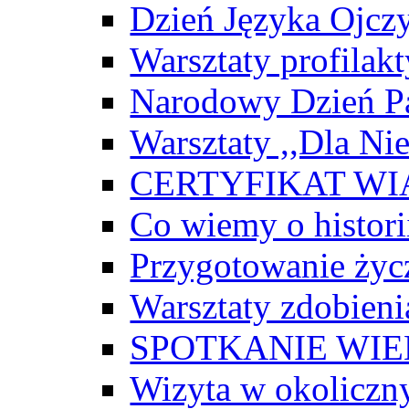
Dzień Języka Ojcz
Warsztaty profilak
Narodowy Dzień Pa
Warsztaty ,,Dla Ni
CERTYFIKAT W
Co wiemy o historii
Przygotowanie życ
Warsztaty zdobien
SPOTKANIE WI
Wizyta w okoliczn